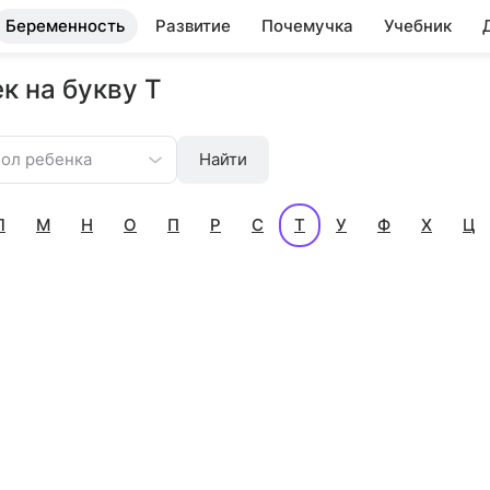
Беременность
Развитие
Почемучка
Учебник
к на букву Т
ол ребенка
Найти
Л
М
Н
О
П
Р
С
Т
У
Ф
Х
Ц