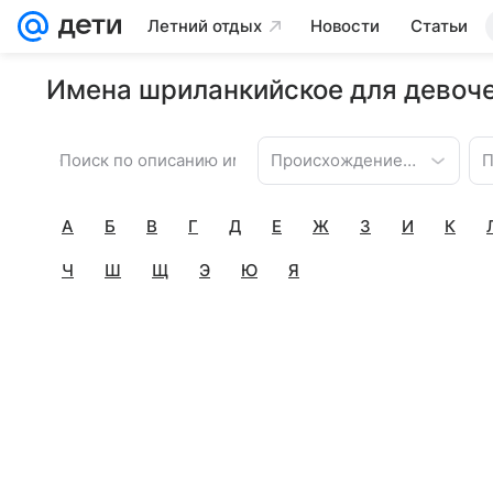
Летний отдых
Новости
Статьи
Имена шриланкийское для девоче
Происхождение имени
П
А
Б
В
Г
Д
Е
Ж
З
И
К
Ч
Ш
Щ
Э
Ю
Я