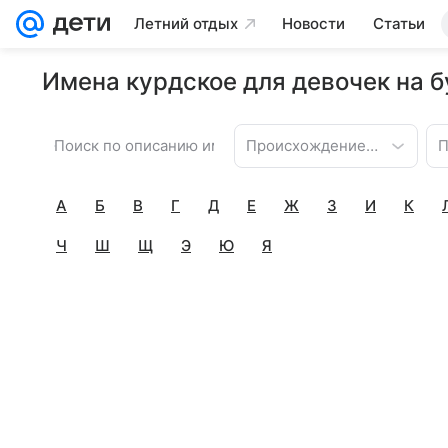
Летний отдых
Новости
Статьи
Имена курдское для девочек на б
Происхождение имени
П
А
Б
В
Г
Д
Е
Ж
З
И
К
Ч
Ш
Щ
Э
Ю
Я