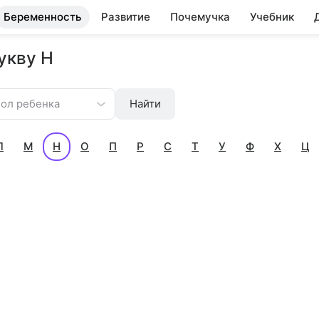
Беременность
Развитие
Почемучка
Учебник
укву Н
ол ребенка
Найти
Л
М
Н
О
П
Р
С
Т
У
Ф
Х
Ц