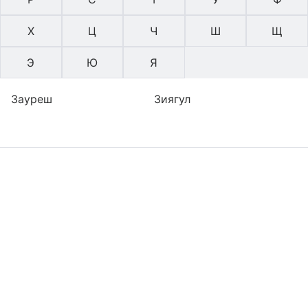
Х
Ц
Ч
Ш
Щ
Э
Ю
Я
Зауреш
Зиягул