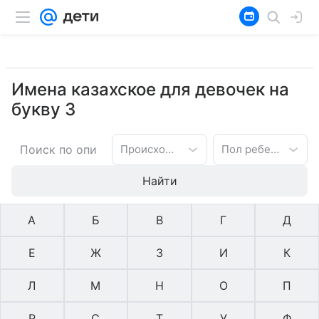
Имена казахское для девочек на
букву З
Происхождение имени
Пол ребенка
Найти
А
Б
В
Г
Д
Е
Ж
З
И
К
Л
М
Н
О
П
Р
С
Т
У
Ф