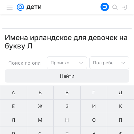
Имена ирландское для девочек на
букву Л
Происхождение имени
Пол ребенка
Найти
А
Б
В
Г
Д
Е
Ж
З
И
К
Л
М
Н
О
П
Р
С
Т
У
Ф