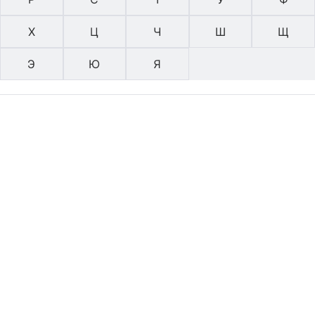
Х
Ц
Ч
Ш
Щ
Э
Ю
Я