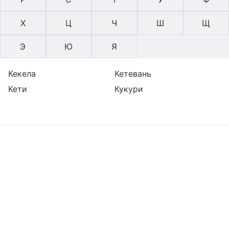
Х
Ц
Ч
Ш
Щ
Э
Ю
Я
Кекела
Кетевань
Кети
Кукури