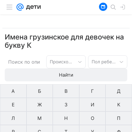
Имена грузинское для девочек на
букву К
Происхождение имени
Пол ребенка
Найти
А
Б
В
Г
Д
Е
Ж
З
И
К
Л
М
Н
О
П
Р
С
Т
У
Ф