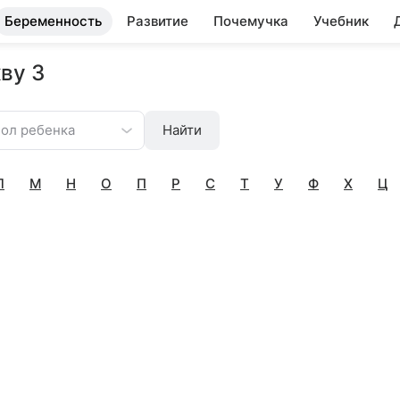
Беременность
Развитие
Почемучка
Учебник
ву З
ол ребенка
Найти
Л
М
Н
О
П
Р
С
Т
У
Ф
Х
Ц