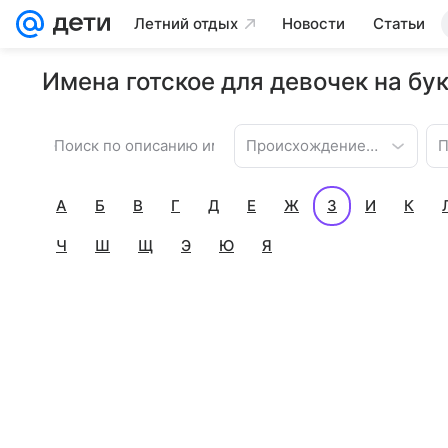
Летний отдых
Новости
Статьи
Имена готское для девочек на бук
Происхождение имени
П
А
Б
В
Г
Д
Е
Ж
З
И
К
Ч
Ш
Щ
Э
Ю
Я