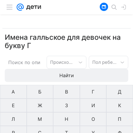
Имена галльское для девочек на
букву Г
Происхождение имени
Пол ребенка
Найти
А
Б
В
Г
Д
Е
Ж
З
И
К
Л
М
Н
О
П
Р
С
Т
У
Ф