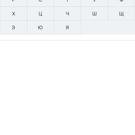
Х
Ц
Ч
Ш
Щ
Э
Ю
Я