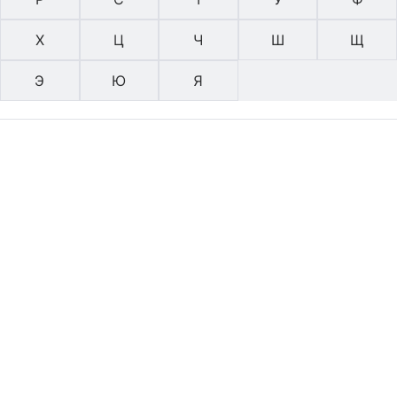
Х
Ц
Ч
Ш
Щ
Э
Ю
Я