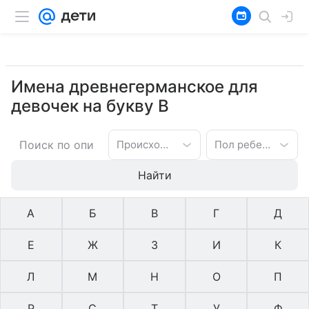
Имена древнегерманское для
девочек на букву В
Происхождение имени
Пол ребенка
Найти
А
Б
В
Г
Д
Е
Ж
З
И
К
Л
М
Н
О
П
Р
С
Т
У
Ф