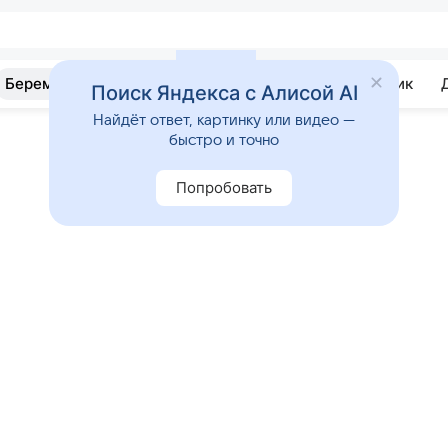
Беременность
Развитие
Почемучка
Учебник
Поиск Яндекса с Алисой AI
Найдёт ответ, картинку или видео —
быстро и точно
Попробовать