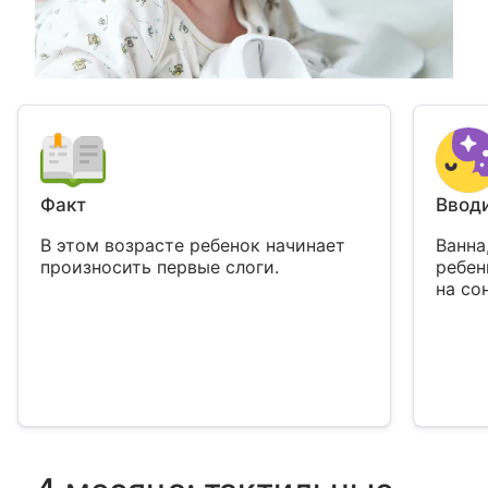
Факт
Вводи
В этом возрасте ребенок начинает
Ванна
произносить первые слоги.
ребен
на сон