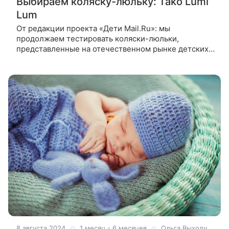
Выбираем коляску-люльку: Tako Lumi
Lum
От редакции проекта «Дети Mail.Ru»: мы
продолжаем тестировать коляски-люльки,
представленные на отечественном рынке детских
товаров. В прошлый раз мы говорили о бюджетной
коляске Milli Jenis Chrom. Сегодняшняя модель
8 августа 2024
1 месяц - 6 месяцев
Ольга Выходченко