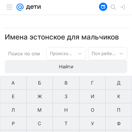
Имена эстонское для мальчиков
Происхождение имени
Пол ребенка
Найти
А
Б
В
Г
Д
Е
Ж
З
И
К
Л
М
Н
О
П
Р
С
Т
У
Ф