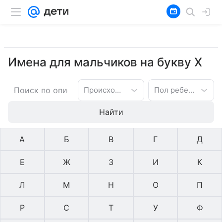
Имена для мальчиков на букву Х
Происхождение имени
Пол ребенка
Найти
А
Б
В
Г
Д
Е
Ж
З
И
К
Л
М
Н
О
П
Р
С
Т
У
Ф