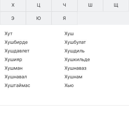
Х
Ц
Ч
Ш
Щ
Э
Ю
Я
Хут
Хуш
Хушбирде
Хушбулат
Хушдавлет
Хушдиль
Хушияр
Хушкильде
Хушман
Хушнаваз
Хушнавал
Хушнам
Хуштаймас
Хью