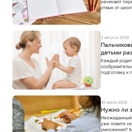
начинают пер
отвык от школ
сажают его за
3 августа 2026
Пальчиковы
детьми ра
Каждый родите
сообразительн
подготовку к 
жизни, причем
30 июля 2026
Нужно ли 
Неожиданный о
уже ловите се
умножения? М