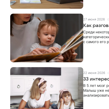
27 июня 2026
Как разго
Среди некото
категорически
с самого его 
целенаправле
22 июня 2026
33 интерес
В 5 лет мозг 
Малыш уже не
анализировать