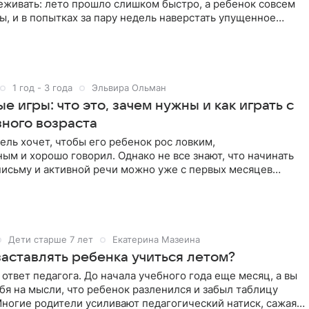
еживать: лето прошло слишком быстро, а ребенок совсем
ы, и в попытках за пару недель наверстать упущенное
1 год - 3 года
Эльвира Ольман
е игры: что это, зачем нужны и как играть с
зного возраста
ль хочет, чтобы его ребенок рос ловким,
ым и хорошо говорил. Однако не все знают, что начинать
письму и активной речи можно уже с первых месяцев
 без дорогих
Дети старше 7 лет
Екатерина Мазеина
заставлять ребенка учиться летом?
твет педагога. До начала учебного года еще месяц, а вы
бя на мысли, что ребенок разленился и забыл таблицу
ногие родители усиливают педагогический натиск, сажая