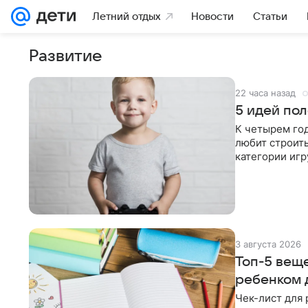
Летний отдых
Новости
Статьи
Развитие
22 часа назад
5 идей пол
К четырем год
любит строить
категории игр
предпочтений
3 августа 2026
Топ-5 веще
ребенком 
Чек-лист для 