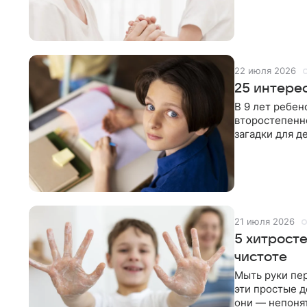
22 июля 2026
25 интерес
В 9 лет ребен
второстепенн
загадки для д
чтобы не
21 июля 2026
5 хитросте
чистоте
Мыть руки пер
эти простые д
они — непонят