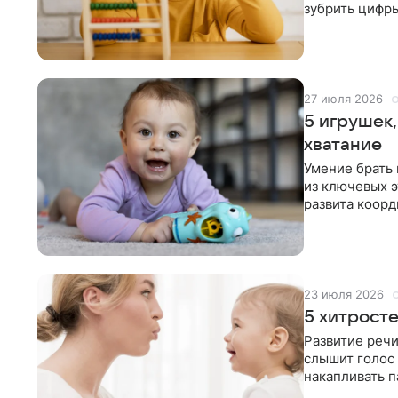
зубрить цифры
годы.
27 июля 2026
5 игрушек
хватание
Умение брать 
из ключевых э
развита коорд
самостоятельн
23 июля 2026
5 хитросте
Развитие речи
слышит голос 
накапливать п
пока не