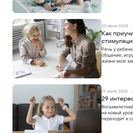
забыть обо вс
20 июля 2026
Как приучи
стимуляци
Речь у ребенк
общение, игр
жизни мозг м
этот период
15 июля 2026
29 интерес
Восьмилетний 
на новый уро
переходит к с
ведущей.