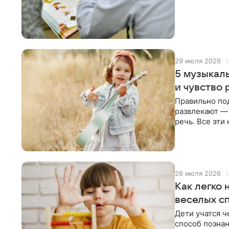
детей за
29 июля 2026
5 музыкаль
и чувство 
Правильно по
развлекают — 
речь. Все эти
молоточки уч
28 июля 2026
Как легко 
веселых с
Дети учатся ч
способ познан