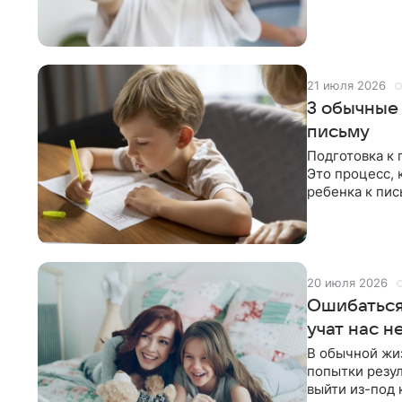
21 июля 2026
3 обычные 
письму
Подготовка к 
Это процесс, 
ребенка к пис
20 июля 2026
Ошибаться
учат нас н
В обычной жиз
попытки резул
выйти из-под 