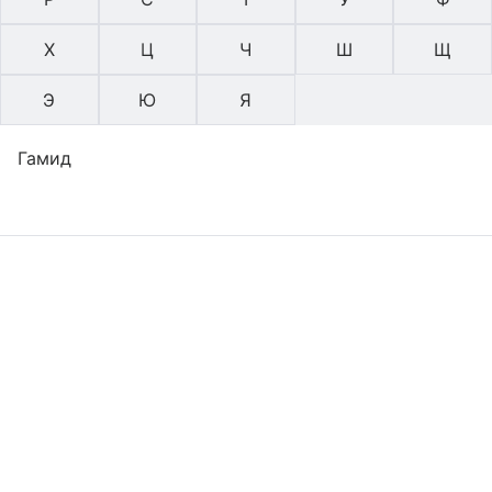
Х
Ц
Ч
Ш
Щ
Э
Ю
Я
Гамид