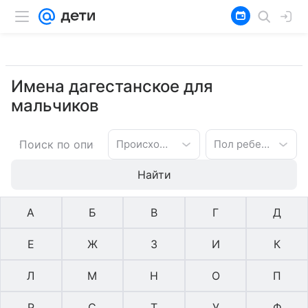
Имена дагестанское для
мальчиков
Происхождение имени
Пол ребенка
Найти
А
Б
В
Г
Д
Е
Ж
З
И
К
Л
М
Н
О
П
Р
С
Т
У
Ф