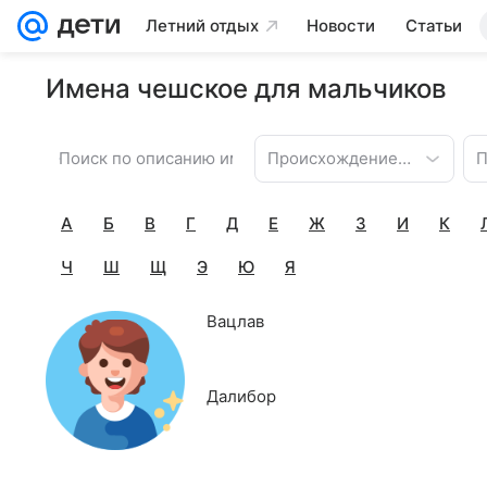
Летний отдых
Новости
Статьи
Имена чешское для мальчиков
Происхождение имени
П
А
Б
В
Г
Д
Е
Ж
З
И
К
Ч
Ш
Щ
Э
Ю
Я
Вацлав
Далибор