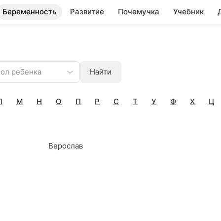
Беременность
Развитие
Почемучка
Учебник
ол ребенка
Найти
Л
М
Н
О
П
Р
С
Т
У
Ф
Х
Ц
Верослав