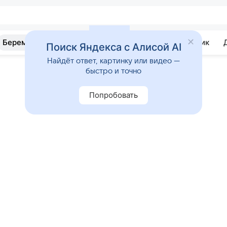
Беременность
Развитие
Почемучка
Учебник
Поиск Яндекса с Алисой AI
Найдёт ответ, картинку или видео —
быстро и точно
Попробовать