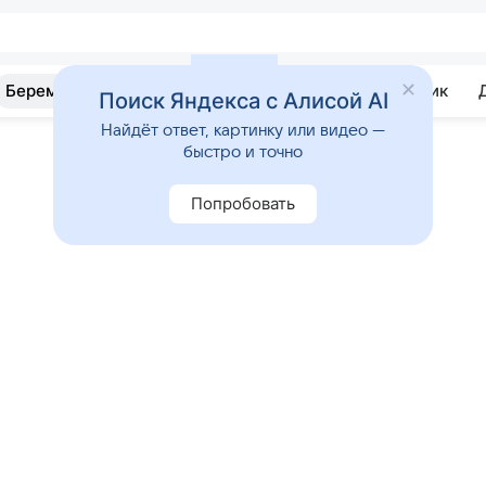
Беременность
Развитие
Почемучка
Учебник
Поиск Яндекса с Алисой AI
Найдёт ответ, картинку или видео —
быстро и точно
Попробовать