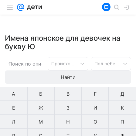
Имена японское для девочек на
букву Ю
Происхождение имени
Пол ребенка
Найти
А
Б
В
Г
Д
Е
Ж
З
И
К
Л
М
Н
О
П
Р
С
Т
У
Ф