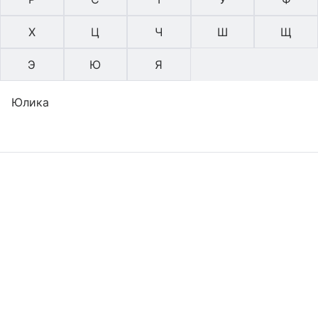
Х
Ц
Ч
Ш
Щ
Э
Ю
Я
Юлика