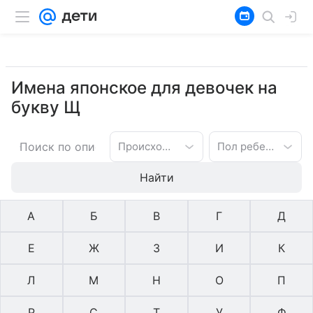
Имена японское для девочек на
букву Щ
Происхождение имени
Пол ребенка
Найти
А
Б
В
Г
Д
Е
Ж
З
И
К
Л
М
Н
О
П
Р
С
Т
У
Ф