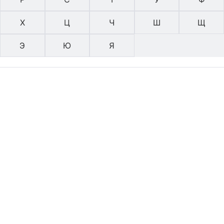
Х
Ц
Ч
Ш
Щ
Э
Ю
Я