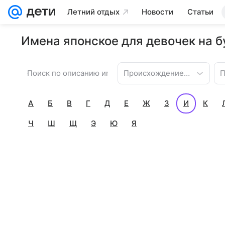
Летний отдых
Новости
Статьи
Имена японское для девочек на б
Происхождение имени
П
А
Б
В
Г
Д
Е
Ж
З
И
К
Ч
Ш
Щ
Э
Ю
Я