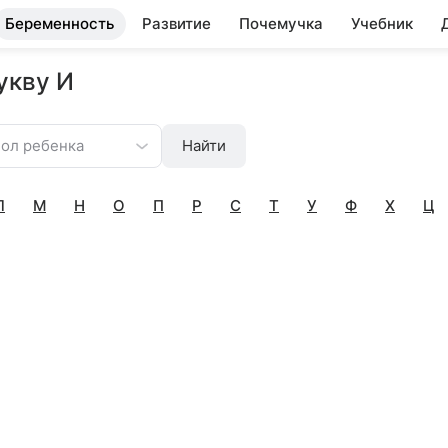
Беременность
Развитие
Почемучка
Учебник
укву И
ол ребенка
Найти
Л
М
Н
О
П
Р
С
Т
У
Ф
Х
Ц