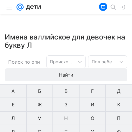
Имена валлийское для девочек на
букву Л
Происхождение имени
Пол ребенка
Найти
А
Б
В
Г
Д
Е
Ж
З
И
К
Л
М
Н
О
П
Р
С
Т
У
Ф