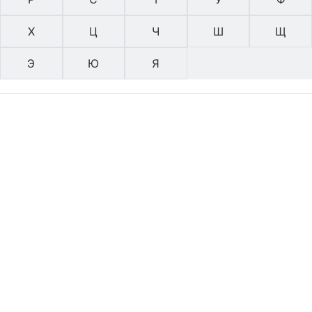
Х
Ц
Ч
Ш
Щ
Э
Ю
Я