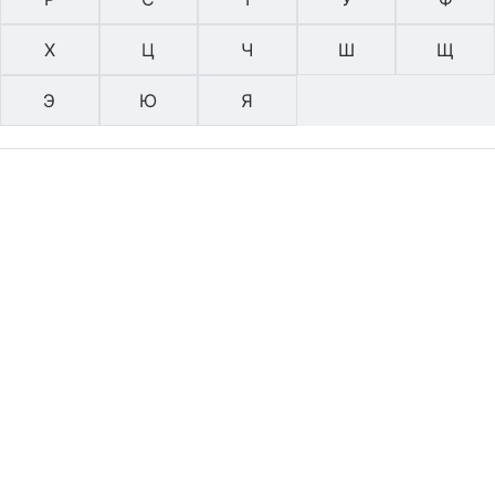
Х
Ц
Ч
Ш
Щ
Э
Ю
Я