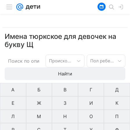
Имена тюркское для девочек на
букву Щ
Происхождение имени
Пол ребенка
Найти
А
Б
В
Г
Д
Е
Ж
З
И
К
Л
М
Н
О
П
Р
С
Т
У
Ф