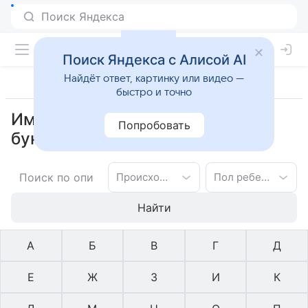
Поиск Яндекса с Алисой AI
Найдёт ответ, картинку или видео —
быстро и точно
Имена тюркское для девочек на
Попробовать
букву Т
Происхождение имени
Пол ребенка
Найти
А
Б
В
Г
Д
Е
Ж
З
И
К