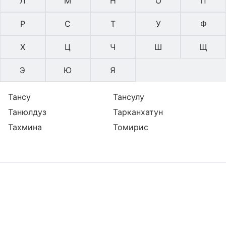
Л
М
Н
О
П
Р
С
Т
У
Ф
Х
Ц
Ч
Ш
Щ
Э
Ю
Я
Тансу
Тансулу
Танюлдуз
Тарканхатун
Тахмина
Томирис