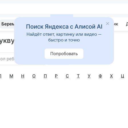
Беременность
Развитие
Почемучка
Учебник
Поиск Яндекса с Алисой AI
Найдёт ответ, картинку или видео —
укву З
быстро и точно
Попробовать
ол ребенка
Найти
Л
М
Н
О
П
Р
С
Т
У
Ф
Х
Ц