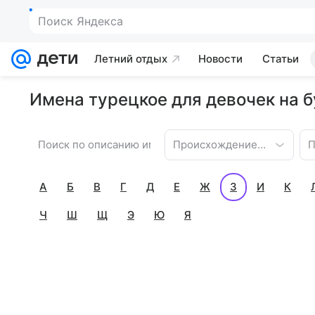
Летний отдых
Новости
Статьи
Имена турецкое для девочек на б
Происхождение имени
П
А
Б
В
Г
Д
Е
Ж
З
И
К
Ч
Ш
Щ
Э
Ю
Я