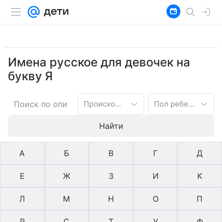
Имена русское для девочек на
букву Я
Происхождение имени
Пол ребенка
Найти
А
Б
В
Г
Д
Е
Ж
З
И
К
Л
М
Н
О
П
Р
С
Т
У
Ф