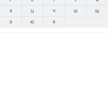
Х
Ц
Ч
Ш
Щ
Э
Ю
Я