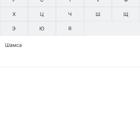
Х
Ц
Ч
Ш
Щ
Э
Ю
Я
Шамса