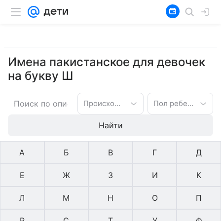
Имена пакистанское для девочек
на букву Ш
Происхождение имени
Пол ребенка
Найти
А
Б
В
Г
Д
Е
Ж
З
И
К
Л
М
Н
О
П
Р
С
Т
У
Ф