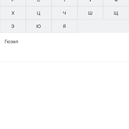
Х
Ц
Ч
Ш
Щ
Э
Ю
Я
Гюзел