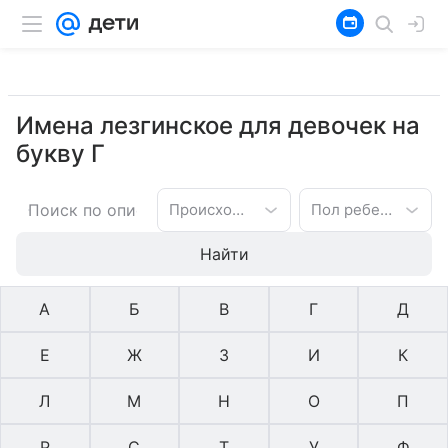
Имена лезгинское для девочек на
букву Г
Происхождение имени
Пол ребенка
Найти
А
Б
В
Г
Д
Е
Ж
З
И
К
Л
М
Н
О
П
Р
С
Т
У
Ф