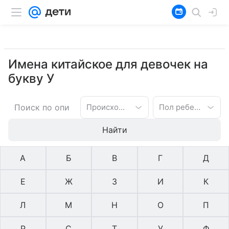
Имена китайское для девочек на
букву У
Происхождение имени
Пол ребенка
Найти
А
Б
В
Г
Д
Е
Ж
З
И
К
Л
М
Н
О
П
Р
С
Т
У
Ф