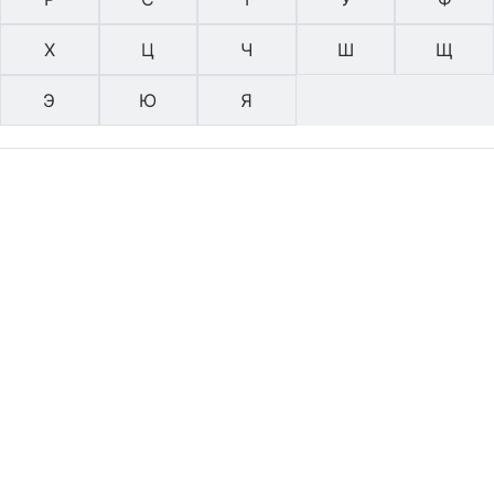
Х
Ц
Ч
Ш
Щ
Э
Ю
Я