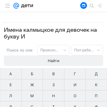
Имена калмыцкое для девочек на
букву И
Происхождение имени
Пол ребенка
Найти
А
Б
В
Г
Д
Е
Ж
З
И
К
Л
М
Н
О
П
Р
С
Т
У
Ф