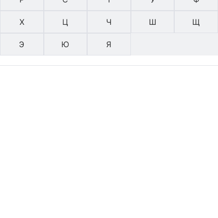
Х
Ц
Ч
Ш
Щ
Э
Ю
Я