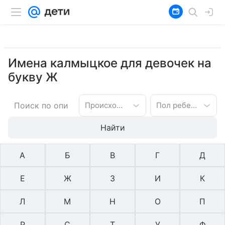
Имена калмыцкое для девочек на
букву Ж
Происхождение имени
Пол ребенка
Найти
А
Б
В
Г
Д
Е
Ж
З
И
К
Л
М
Н
О
П
Р
С
Т
У
Ф