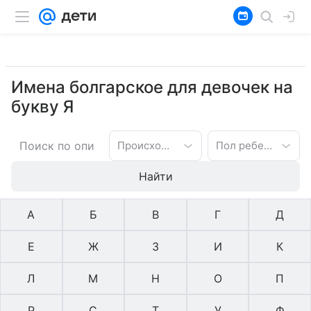
Имена болгарское для девочек на
букву Я
Происхождение имени
Пол ребенка
Найти
А
Б
В
Г
Д
Е
Ж
З
И
К
Л
М
Н
О
П
Р
С
Т
У
Ф