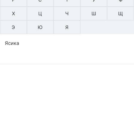
Х
Ц
Ч
Ш
Щ
Э
Ю
Я
Ясика