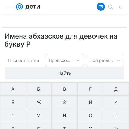
Имена абхазское для девочек на
букву Р
Происхождение имени
Пол ребенка
Найти
А
Б
В
Г
Д
Е
Ж
З
И
К
Л
М
Н
О
П
Р
С
Т
У
Ф