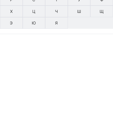
Х
Ц
Ч
Ш
Щ
Э
Ю
Я