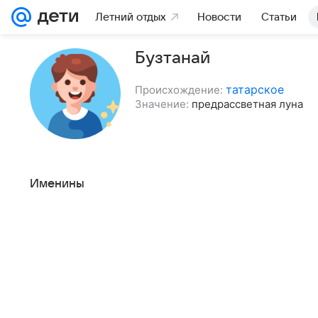
Летний отдых
Новости
Статьи
Бузтанай
татарское
Происхождение:
Значение:
предрассветная луна
Именины