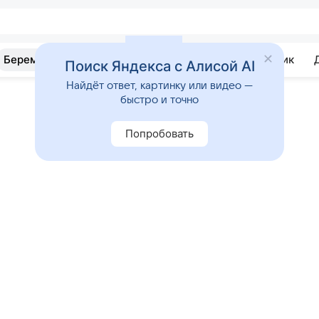
Беременность
Развитие
Почемучка
Учебник
Поиск Яндекса с Алисой AI
Найдёт ответ, картинку или видео —
быстро и точно
Попробовать