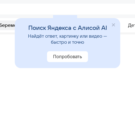
Беременность
Развитие
Почемучка
Учебник
Де
Поиск Яндекса с Алисой AI
Найдёт ответ, картинку или видео —
быстро и точно
Попробовать