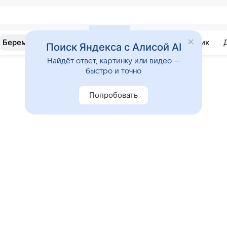
Беременность
Развитие
Почемучка
Учебник
Поиск Яндекса с Алисой AI
Найдёт ответ, картинку или видео —
быстро и точно
Попробовать