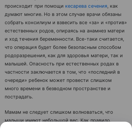
происходит при помощи
кесарева сечения
, как
думают многие. Но в этом случае врачи обязаны
собрать консилиум и взвесить все «за» и «против»
естественных родов, опираясь на анамнез матери
и ход течения беременности. Все-таки считается,
что операция будет более безопасным способом
родоразрешения, как для здоровья матери, так и
малышей. Опасность при естественных родах в
частности заключается в том, что «последний в
очереди» ребенок может провести слишком
много времени в безводном пространстве и
пострадать.
Мамам не следует слишком волноваться, что
малыши имеют небольшой вес. Как правило,
близнецы быстрее набирают недостающие граммы