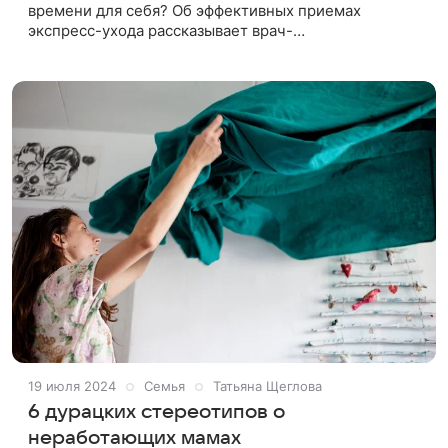
времени для себя? Об эффективных приемах
экспресс-ухода рассказывает врач-
косметолог Елена Захарова. Утром: контрастное
умывание (1 минута) Самое бодрое начало
19 июля 2024
Семья
Татьяна Щеглова
6 дурацких стереотипов о
неработающих мамах