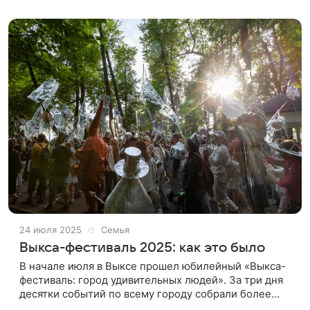
готов пробовать всё новое
24 июля 2025
Семья
Выкса-фестиваль 2025: как это было
В начале июля в Выксе прошел юбилейный «Выкса-
фестиваль: город удивительных людей». За три дня
десятки событий по всему городу собрали более
38 000 посетителей. Больше фото – в галерее.