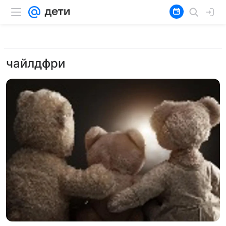
чайлдфри