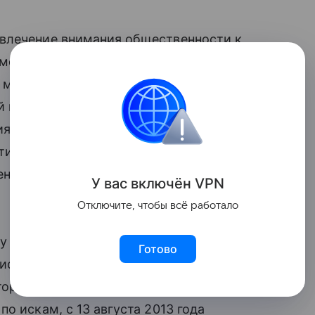
ивлечение внимания общественности к
в медицинско-правовой сфере. Италию
к медикам за неправильное лечение или
 помощи, в частности - за
ия, а также причинение ущерба здоровью
тих исков медперсонал вынужден
енсации бывшим пациентам и их
У вас включ
ён
V
P
N
Отключите, чтобы всё работало
у медперсонала государственных
Готово
истерство здравоохранения, и
тороне из бюджета министерства.
о искам, с 13 августа 2013 года