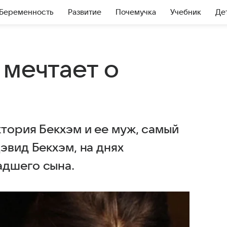
Беременность
Развитие
Почемучка
Учебник
Де
 мечтает о
тория Бекхэм и ее муж, самый
эвид Бекхэм, на днях
адшего сына.