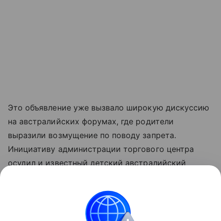
Это объявление уже вызвало широкую дискуссию
на австралийских форумах, где родители
выразили возмущение по поводу запрета.
Инициативу администрации торгового центра
осудил и известный детский австралийский
психолог Майкл Карр-Грегг. Он утверждает, что
юридической силы подобный запрет не имеет, а
лишь демонстрирует возросшую в современном
обществе нетерпимость и эгоистичность.