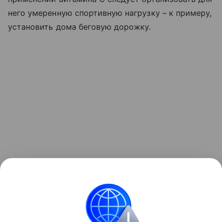
него умеренную спортивную нагрузку – к примеру,
установить дома беговую дорожку.