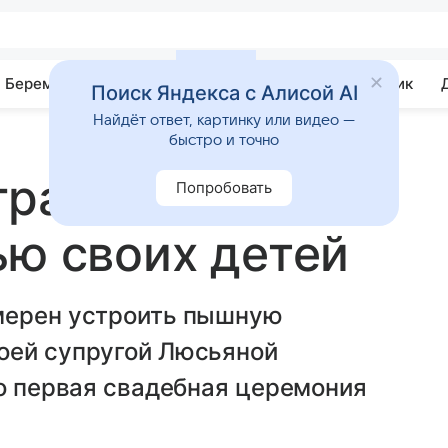
Беременность
Развитие
Почемучка
Учебник
Поиск Яндекса с Алисой AI
Найдёт ответ, картинку или видео —
быстро и точно
грает вторую
Попробовать
ью своих детей
мерен устроить пышную
оей супругой Люсьяной
но первая свадебная церемония