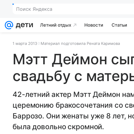
Поиск Яндекса
Летний отдых
Новости
Статьи
1 марта 2013
Материал подготовила Рената Каримова
Мэтт Деймон сы
свадьбу с матер
42-летний актер Мэтт Деймон на
церемонию бракосочетания со св
Баррозо. Они женаты уже 8 лет, 
была довольно скромной.