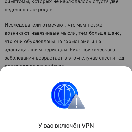
симптомы, которых не наблюдалось спустя две
недели после родов.
Исследователи отмечают, что чем позже
возникают навязчивые мысли, тем больше шанс,
что они обусловлены не гормонами и не
адаптационным периодом. Риск психического
заболевания возрастает в этом случае спустя год
после рождения ребенка.
Авторы отмечают, что порядка 70% женщин с
неврозом навязчивых состояний также
находились в депрессии.
Материнство
Психология
исследование
У вас включ
ён
V
P
N