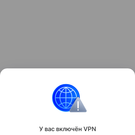
пособия
дети-инвалиды
У вас включ
ён
V
P
N