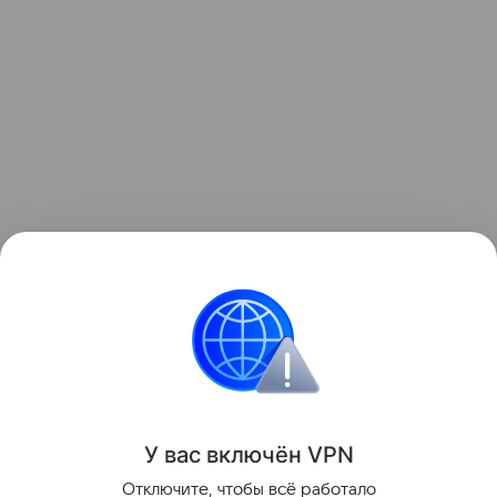
пособия
Многодетные семьи
У вас включ
ён
V
P
N
Поделиться
Отключите, чтобы всё работало