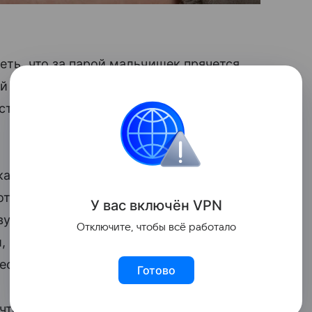
еть, что за парой мальчишек прячется
й момент не поверил, когда ему
станет папой сразу
троих малышей
–
а, поэтому врачи не стали рисковать и
 которого на свет появились малыши с
У вас включ
ён
V
P
N
вух килограмм и 700 граммов на
Отключите, чтобы всё работало
, Иван и Марина. Леше дал имя папа,
есте.
Готово
что различать по именам своих детишек