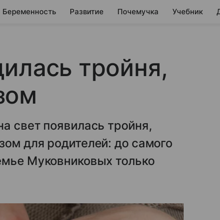
Беременность
Развитие
Почемучка
Учебник
илась тройня,
зом
а свет появилась тройня,
ом для родителей: до самого
емье Муковниковых только