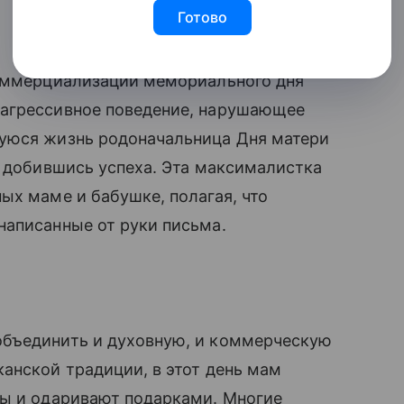
Готово
 коммерциализации мемориального дня
 агрессивное поведение, нарушающее
уюся жизнь родоначальница Дня матери
е добившись успеха. Эта максималистка
ых маме и бабушке, полагая, что
написанные от руки письма.
объединить и духовную, и коммерческую
анской традиции, в этот день мам
ны и одаривают подарками. Многие