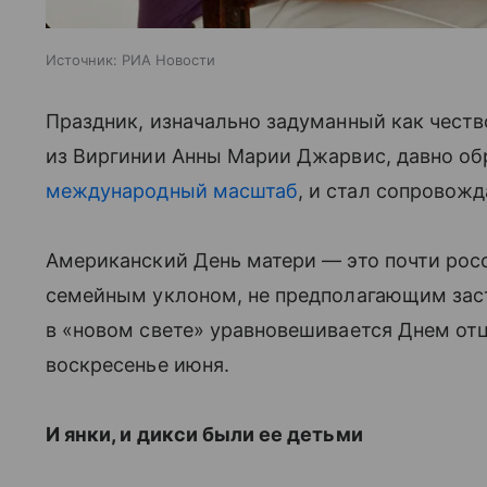
Источник:
РИА Новости
Праздник, изначально задуманный как чест
из Виргинии Анны Марии Джарвис, давно об
международный масштаб
, и стал сопровожда
Американский День матери — это почти росс
семейным уклоном, не предполагающим заст
в «новом свете» уравновешивается Днем отца
воскресенье июня.
И янки, и дикси были ее детьми