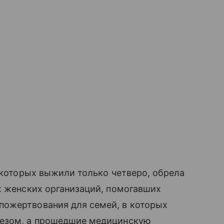
з которых выжили только четверо, обрела
х женских организаций, помогавших
ожертвования для семей, в которых
лезом, а прошедшие медицинскую