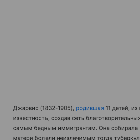
Джарвис (1832-1905),
родившая
11 детей, и
известность, создав сеть благотворительны
самым бедным иммигрантам. Она собирала п
матери болели неизлечимым тогда туберку