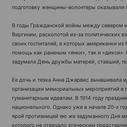
подготовку женщины-волонтеры оказывали и
В годы Гражданской войны между севером 
Виргинии, расколотой из-за политических вз
своих госпиталей, в которых американки из 
помощь как раненым «янки», так и «дикси».
задумала День дружбы матерей, ставший, п
Ее дочь и тезка Анна Джарвис вынашивала 
организации мемориальных мероприятий в п
гуманитарным идеалам. В 1914 году праздни
национального. Однако уже в начале 20-х г
ярой противницей ею же задуманного Дня 
которого не отвечало этическим представлен