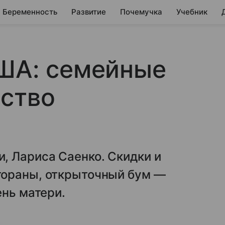
Беременность
Развитие
Почемучка
Учебник
США: семейные
ество
, Лариса Саенко. Скидки и
тораны, открыточный бум —
ень матери.