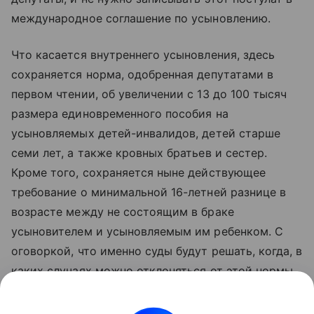
международное соглашение по усыновлению.
Что касается внутреннего усыновления, здесь
сохраняется норма, одобренная депутатами в
первом чтении, об увеличении с 13 до 100 тысяч
размера единовременного пособия на
усыновляемых детей-инвалидов, детей старше
семи лет, а также кровных братьев и сестер.
Кроме того, сохраняется ныне действующее
требование о минимальной 16-летней разнице в
возрасте между не состоящим в браке
усыновителем и усыновляемым им ребенком. С
оговоркой, что именно суды будут решать, когда, в
каких случаях можно отклоняться от этой нормы.
По замыслу депутатов, такое положение увеличит
шансы на
усыновление
детей их братьями и